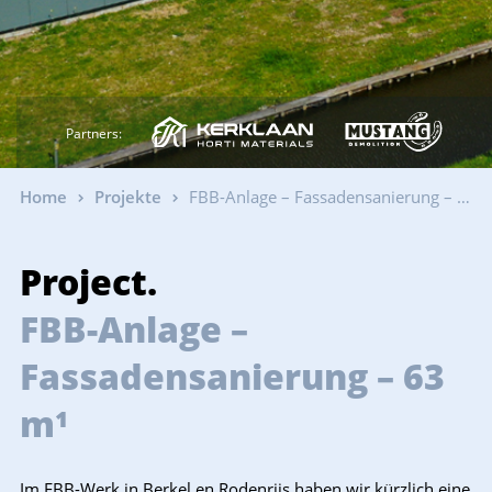
Partners:
Home
Projekte
FBB-Anlage – Fassadensanierung – 63 m¹
Project.
FBB-Anlage –
Fassadensanierung – 63
m¹
Im FBB-Werk in Berkel en Rodenrijs haben wir kürzlich eine