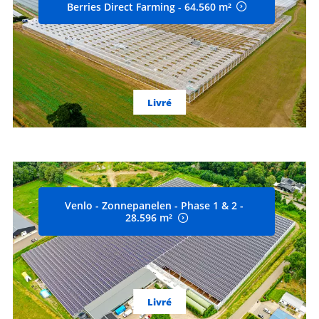
Berries Direct Farming - 64.560 m²
Livré
Venlo - Zonnepanelen - Phase 1 & 2 -
28.596 m²
Livré