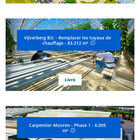
Vijverberg B.V. - Remplacer les tuyaux de
chauffage - 83.312 m²
Livré
Carpentier Mooren - Phase 1 - 6.005
m²