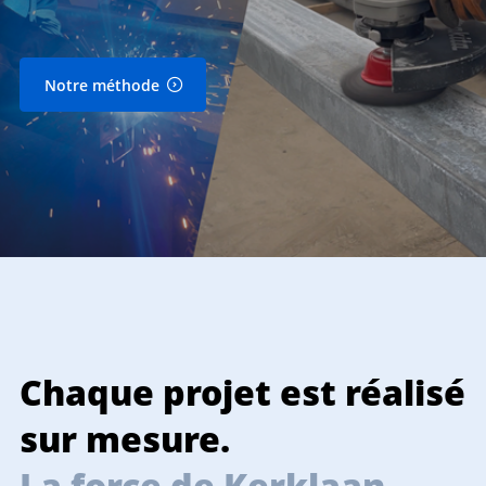
Notre méthode
Chaque projet est réalisé
T
sur mesure.
La force de Kerklaan.
L