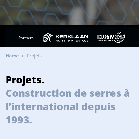
Partners:
Home
Projets
Projets.
Construction de serres à
l’international depuis
1993.