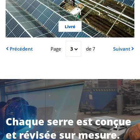
Livré
Précédent
Page
3
de 7
Suivant
Chaque serre est conçue
et révisée sur mesure.