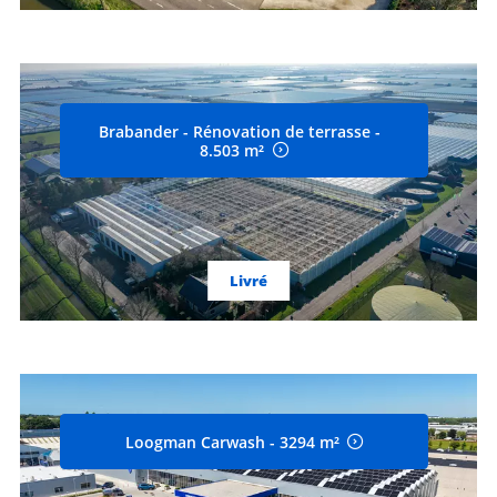
Brabander - Rénovation de terrasse -
8.503 m²
Livré
Loogman Carwash - 3294 m²