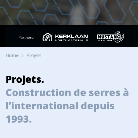
Partners:
Home
Projets
Projets.
Construction de serres à
l’international depuis
1993.