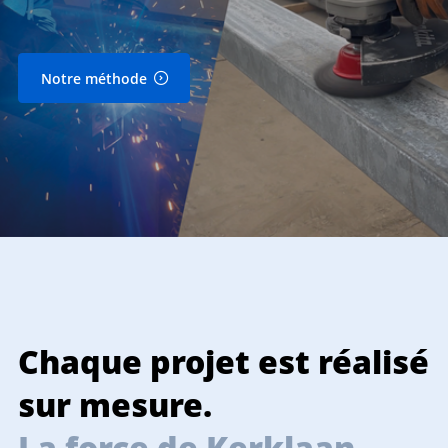
Notre méthode
Chaque projet est réalisé
T
sur mesure.
La force de Kerklaan.
L