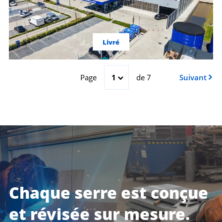
Livré
Page
1
de 7
Suivant
Chaque serre est conçue
et révisée sur mesure.