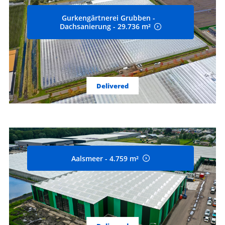
Gurkengärtnerei Grubben -
Dachsanierung - 29.736 m²
Delivered
Aalsmeer - 4.759 m²