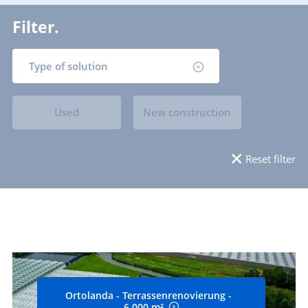
Filter.
Type of solution
Used
New construction
Reset filter
Ortolanda - Terrassenrenovierung -
6.000 m²