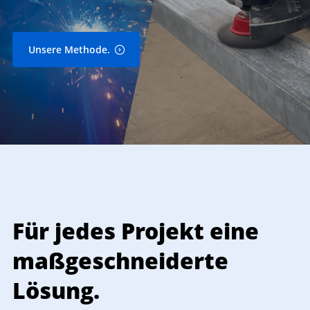
Unsere Methode.
Für jedes Projekt eine
A
maßgeschneiderte
Lösung.
D