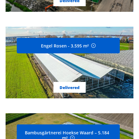
Delivered
Engel Rosen - 3.595 m²
Delivered
Bambusgärtnerei Hoekse Waard – 5.184
m²