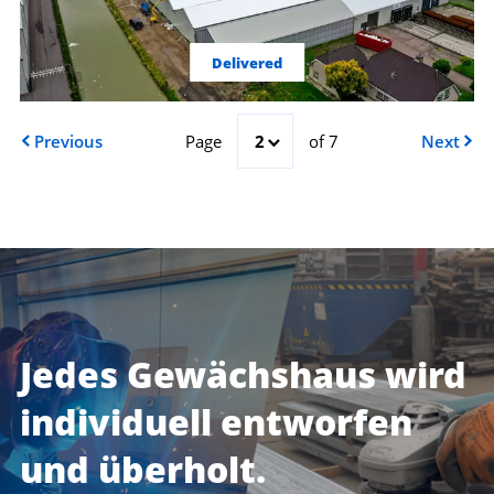
Delivered
Previous
Page
2
of 7
Next
Jedes Gewächshaus wird
individuell entworfen
und überholt.