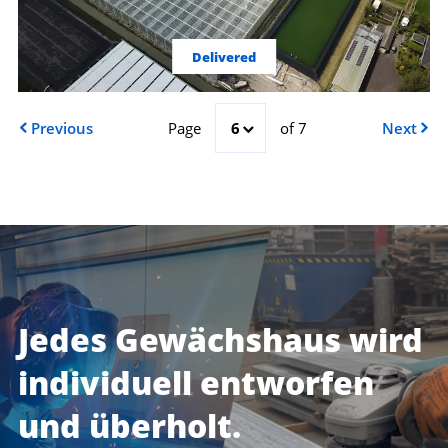
Delivered
Previous
Page
6
of 7
Next
Jedes Gewächshaus wird
individuell entworfen
und überholt.