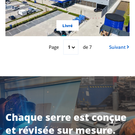
Livré
Page
1
de 7
Suivant
Chaque serre est conçue
et révisée sur mesure.