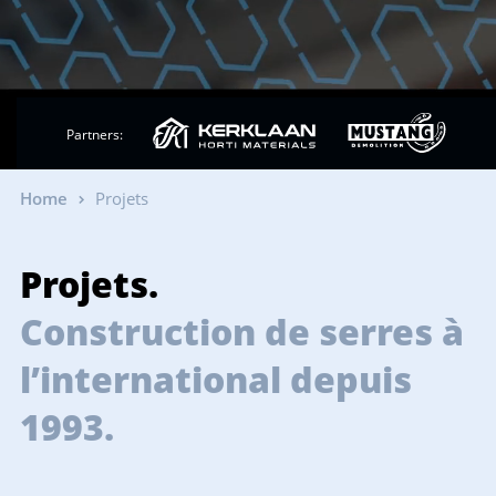
Partners:
Home
Projets
Projets.
Construction de serres à
l’international depuis
1993.