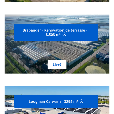
Brabander - Rénovation de terrasse -
8.503 m²
Livré
Loogman Carwash - 3294 m²