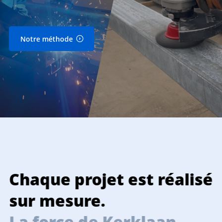
Notre méthode
Chaque projet est réalisé
T
sur mesure.
La force de Kerklaan.
L