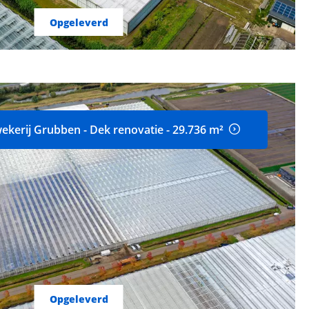
Opgeleverd
rij Grubben - Dek renovatie - 29.736 m²
Opgeleverd