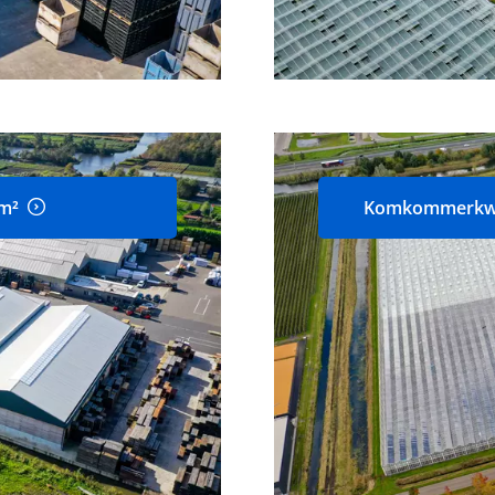
 m²
Komkommerkweke