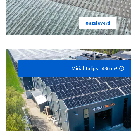
Opgeleverd
Mirial Tulips - 436 m²