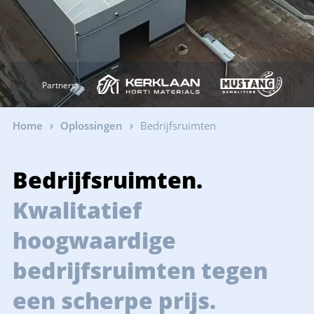
Partners:
Home
Oplossingen
Bedrijfsruimten
Bedrijfsruimten.
Kwalitatief
hoogwaardige
bedrijfsruimten tegen
een scherpe prijs.